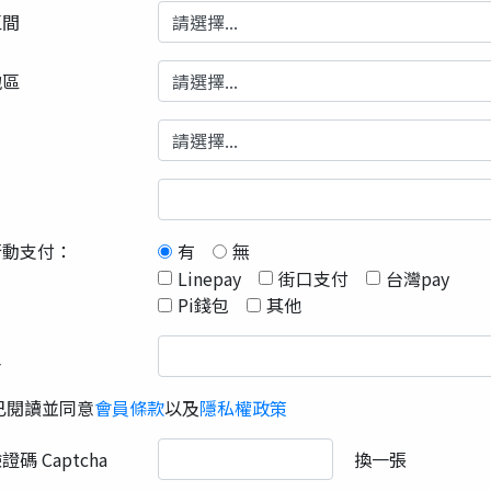
區間
地區
行動支付：
有
無
Linepay
街口支付
台灣pay
Pi錢包
其他
人
已閱讀並同意
會員條款
以及
隱私權政策
碼 Captcha
換一張